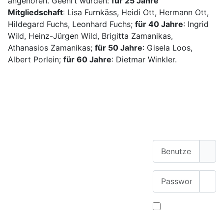
angehören. Geehrt wurden:
für 25 Jahre
Mitgliedschaft
: Lisa Furnkäss, Heidi Ott, Hermann Ott,
Hildegard Fuchs, Leonhard Fuchs;
für 40 Jahre
: Ingrid
Wild, Heinz-Jürgen Wild, Brigitta Zamanikas,
Athanasios Zamanikas;
für 50 Jahre
: Gisela Loos,
Albert Porlein;
für 60 Jahre
: Dietmar Winkler.
Benutzername
Geschäftsstelle
Passwort
Pas
Deutscher Alpenverein Sektion Roth e.
V.
Angemeldet
Hans-Böckler-Straße 24
bleiben