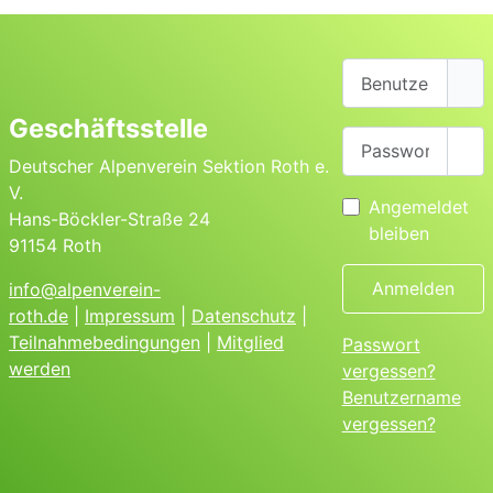
Benutzername
Geschäftsstelle
Passwort
Pas
Deutscher Alpenverein Sektion Roth e.
V.
Angemeldet
Hans-Böckler-Straße 24
bleiben
91154 Roth
Anmelden
info@alpenverein-
roth.de
|
Impressum
|
Datenschutz
|
Teilnahmebedingungen
|
Mitglied
Passwort
werden
vergessen?
Benutzername
vergessen?