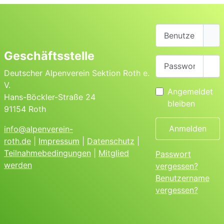
Benutzername
Geschäftsstelle
Passwort
Pas
Deutscher Alpenverein Sektion Roth e.
V.
Angemeldet
Hans-Böckler-Straße 24
bleiben
91154 Roth
Anmelden
info@alpenverein-
roth.de
|
Impressum
|
Datenschutz
|
Teilnahmebedingungen
|
Mitglied
Passwort
werden
vergessen?
Benutzername
vergessen?