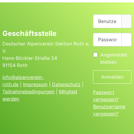
Benutzername
Geschäftsstelle
Passwort
Pas
Deutscher Alpenverein Sektion Roth e.
V.
Angemeldet
Hans-Böckler-Straße 24
bleiben
91154 Roth
Anmelden
info@alpenverein-
roth.de
|
Impressum
|
Datenschutz
|
Teilnahmebedingungen
|
Mitglied
Passwort
werden
vergessen?
Benutzername
vergessen?