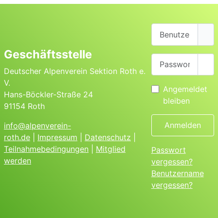
Benutzername
Geschäftsstelle
Passwort
Pas
Deutscher Alpenverein Sektion Roth e.
V.
Angemeldet
Hans-Böckler-Straße 24
bleiben
91154 Roth
Anmelden
info@alpenverein-
roth.de
|
Impressum
|
Datenschutz
|
Teilnahmebedingungen
|
Mitglied
Passwort
werden
vergessen?
Benutzername
vergessen?